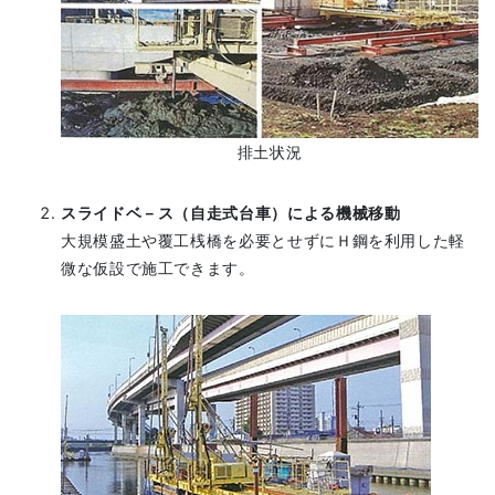
排土状況
スライドベ－ス（自走式台車）による機械移動
大規模盛土や覆工桟橋を必要とせずにＨ鋼を利用した軽
微な仮設で施工できます。