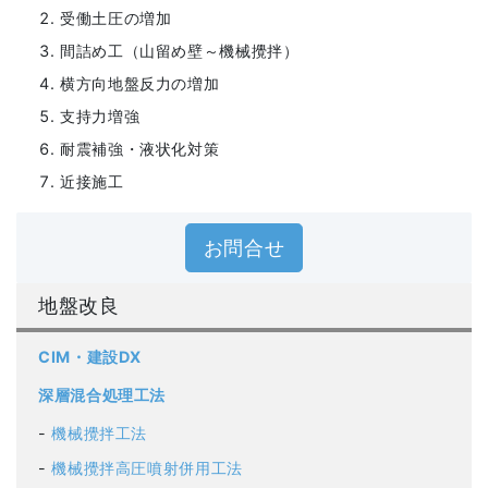
受働土圧の増加
間詰め工（山留め壁～機械攪拌）
横方向地盤反力の増加
支持力増強
耐震補強・液状化対策
近接施工
お問合せ
地盤改良
CIM・建設DX
深層混合処理工法
機械攪拌工法
機械攪拌高圧噴射併用工法