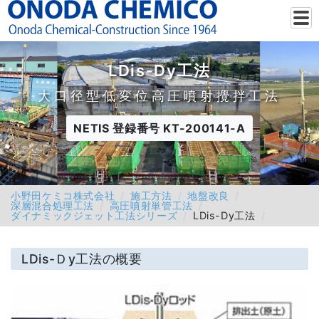
LDis-Dy工法
大口径型低変位高圧噴射攪拌工法
NETIS 登録番号 KT-200141-A
小野田ケミコ株式会社
施工方法
地盤改良
深層混合処理工法
高圧噴射単管工法
ダイナミックジェット工法シリーズ
LDis-Dy工法
LDis-Ｄy工法の概要