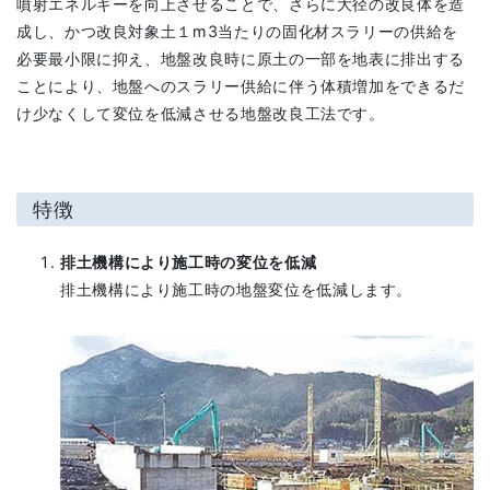
噴射エネルギーを向上させることで、さらに大径の改良体を造
成し、かつ改良対象土１m3当たりの固化材スラリーの供給を
必要最小限に抑え、地盤改良時に原土の一部を地表に排出する
ことにより、地盤へのスラリー供給に伴う体積増加をできるだ
け少なくして変位を低減させる地盤改良工法です。
特徴
排土機構により施工時の変位を低減
排土機構により施工時の地盤変位を低減します。