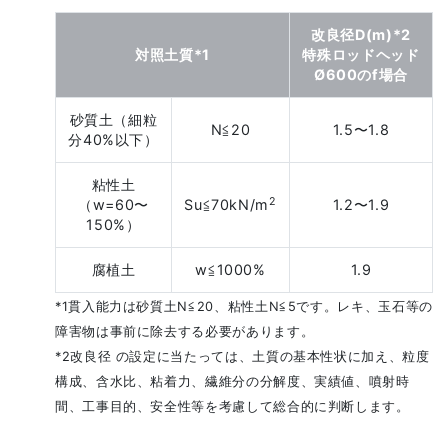
改良径D(m)*2
対照土質*1
特殊ロッドヘッド
Ø600のf場合
砂質土（細粒
N≦20
1.5〜1.8
分40%以下）
粘性土
2
（w=60〜
Su≦70kN/m
1.2〜1.9
150%）
腐植土
w≦1000%
1.9
*1貫入能力は砂質土N≦20、粘性土N≦5です。レキ、玉石等の
障害物は事前に除去する必要があります。
*2改良径 の設定に当たっては、土質の基本性状に加え、粒度
構成、含水比、粘着力、繊維分の分解度、実績値、噴射時
間、工事目的、安全性等を考慮して総合的に判断します。