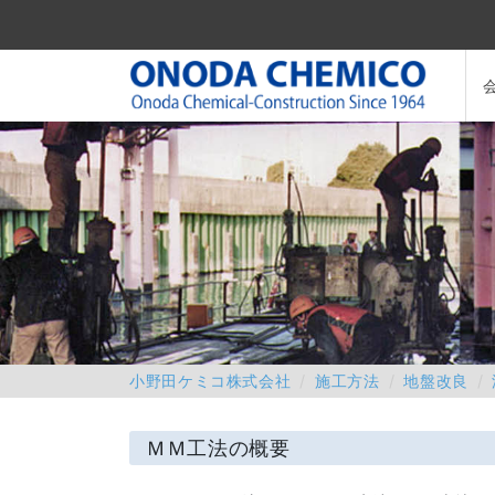
小野田ケミコ株式会社
施工方法
地盤改良
ＭＭ工法の概要