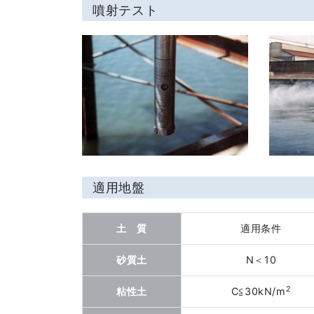
噴射テスト
適用地盤
土 質
適用条件
砂質土
N＜10
2
粘性土
C≦30kN/m