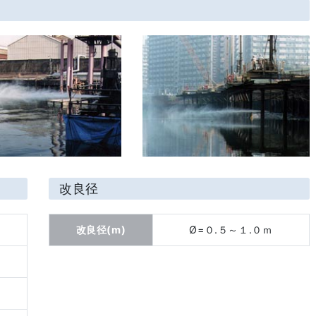
改良径
改良径(m)
Ø=０.５～１.０ｍ