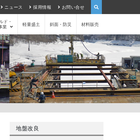
ニュース
採用情報
お問い合せ
ルド・
軽量盛土
斜面・防災
材料販売
事業
地盤改良