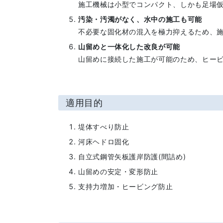
施工機械は小型でコンパクト、しかも足場
汚染・汚濁がなく、水中の施工も可能
不必要な固化材の混入を極力抑えるため、
山留めと一体化した改良が可能
山留めに接続した施工が可能のため、ヒー
適用目的
堤体すべり防止
河床ヘドロ固化
自立式鋼管矢板護岸防護(間詰め)
山留めの安定・変形防止
支持力増加・ヒービング防止