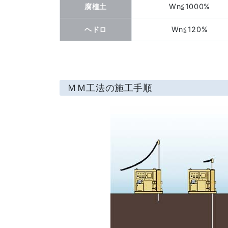
腐植土
Wn≦1000%
ヘドロ
Wn≦120%
ＭＭ工法の施工手順