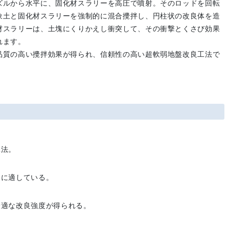
ズルから水平に、固化材スラリーを高圧で噴射。そのロッドを回転
象土と固化材スラリーを強制的に混合攪拌し、円柱状の改良体を造
材スラリーは、土塊にくりかえし衝突して、その衝撃とくさび効果
れます。
品質の高い攪拌効果が得られ、信頼性の高い超軟弱地盤改良工法で
工法。
良に適している。
最適な改良強度が得られる。