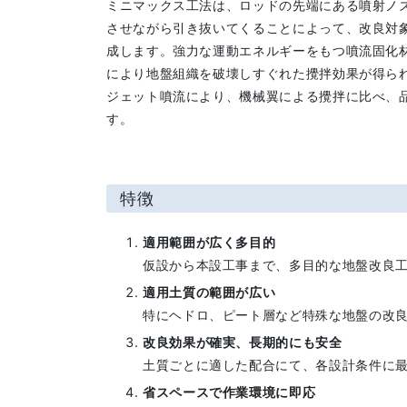
ミニマックス工法は、ロッドの先端にある噴射ノ
させながら引き抜いてくることによって、改良対
成します。強力な運動エネルギーをもつ噴流固化
により地盤組織を破壊しすぐれた攪拌効果が得ら
ジェット噴流により、機械翼による攪拌に比べ、
す。
特徴
適用範囲が広く多目的
仮設から本設工事まで、多目的な地盤改良
適用土質の範囲が広い
特にヘドロ、ピート層など特殊な地盤の改
改良効果が確実、長期的にも安全
土質ごとに適した配合にて、各設計条件に
省スペースで作業環境に即応