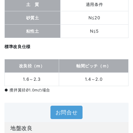
土 質
適用条件
砂質土
N≦20
粘性土
N≦5
標準改良仕様
改良径（m）
軸間ピッチ（ｍ）
1.6～2.3
1.4～2.0
● 攪拌翼径Ø1.0mの場合
お問合せ
地盤改良