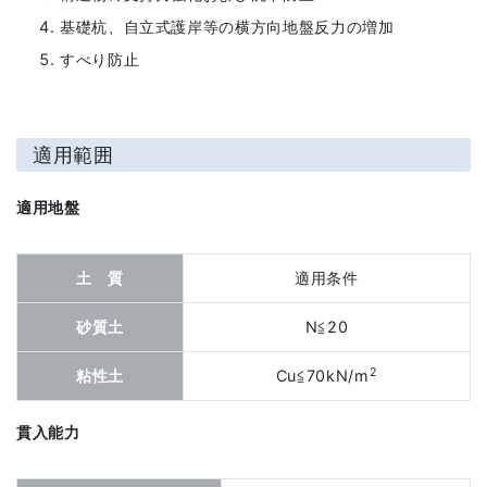
基礎杭、自立式護岸等の横方向地盤反力の増加
すべり防止
適用範囲
適用地盤
土 質
適用条件
砂質土
N≦20
2
粘性土
Cu≦70kN/m
貫入能力