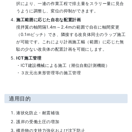
択により、一連の作業工程で排土量をスラリー量に見合
うように調整し、変位の抑制ができます。
施工範囲に応じた自在な配置計画
撹拌翼の軸間隔1.4m～2.4mの範囲で自在に軸間変更
（0.1mピッチ）でき、隣接する改良体同士のラップ施工
が可能です。これにより計画施工幅（範囲）に応じた無
駄の少ない改良体の配置計画を可能にします。
ICT施工管理
・ICT建設機械による施工（潮位自動計測機能）
・３次元出来形管理等の施工管理
適用目的
液状化防止・耐震補強
護岸の受働土圧の増加
構造物の支持力強化および沈下防止