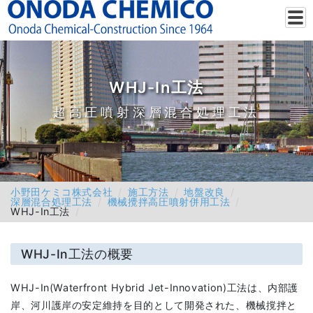
WHJ-In工法
超高圧噴射深層混合処理工法
小野田ケミコ株式会社
施工方法
地盤改良
深層混合処理工法
機械攪拌高圧噴射併用工法
WHJ-In工法
WHJ-In工法の概要
WHJ-In(Waterfront Hybrid Jet-Innovation)工法は、内部護
岸、河川護岸の安定維持を目的として開発された、機械撹拌と