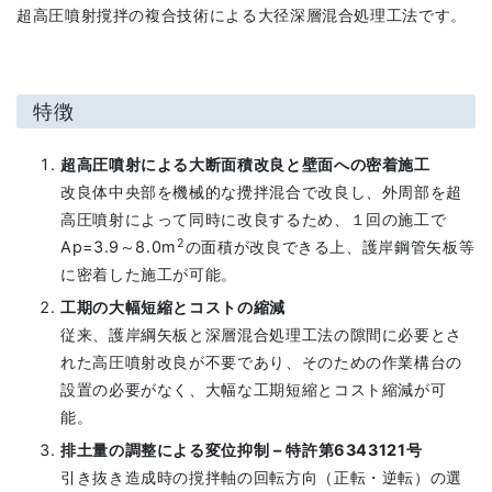
超高圧噴射撹拌の複合技術による大径深層混合処理工法です。
特徴
超高圧噴射による大断面積改良と壁面への密着施工
改良体中央部を機械的な攪拌混合で改良し、外周部を超
高圧噴射によって同時に改良するため、１回の施工で
2
Ap=3.9～8.0m
の面積が改良できる上、護岸鋼管矢板等
に密着した施工が可能。
工期の大幅短縮とコストの縮減
従来、護岸綱矢板と深層混合処理工法の隙間に必要とさ
れた高圧噴射改良が不要であり、そのための作業構台の
設置の必要がなく、大幅な工期短縮とコスト縮減が可
能。
排土量の調整による変位抑制 – 特許第6343121号
引き抜き造成時の撹拌軸の回転方向（正転・逆転）の選