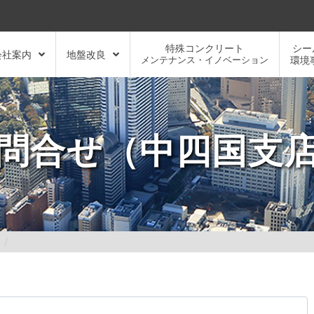
特殊コンクリート
シー
会社案内
地盤改良
メンテナンス・イノベーション
環境
問合せ（中四国支