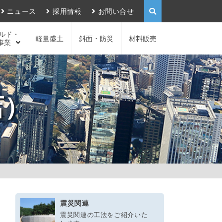
ニュース
採用情報
お問い合せ
ルド・
軽量盛土
斜面・防災
材料販売
事業
店）
震災関連
震災関連の工法をご紹介いた