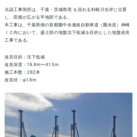
当該工事箇所は、千葉・茨城県境 を流れる利根川右岸に位置
し、田畑が広がる平地部である。
本工事は、千葉県側の首都圏中央連絡自動車道（圏央道）神崎
ＩＣ内において、盛土部の地盤沈下低減を目的とした地盤改良
工事である。
改良目的：沈下低減
改良深度：19.6m〜41.5m
施工本数：282本
改良径：φ1.6m