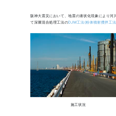
阪神大震災において、地震の液状化現象により河川
て深層混合処理工法の
DJM工法(粉体噴射攪拌工法
施工状況