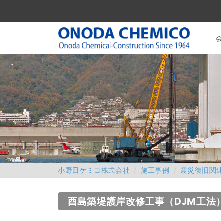
小野田ケミコ株式会社
施工事例
震災復旧関
酉島築堤護岸改修工事（DJM工法