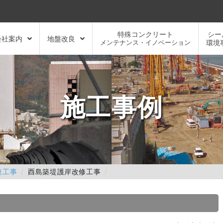
特殊コンクリート
シー
会社案内
地盤改良
メンテナンス・イノベーション
環境
施工事例
連工事
酉島築堤護岸改修工事
）