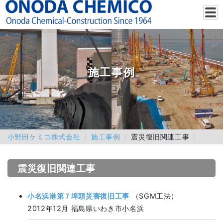
施工事例
小野田ケミコ株式会社
施工事例
震災復旧関連工事
震災復旧関連工事
小名浜港第７埠頭災害復旧工事
（SGM工法）
2012年12月 福島県いわき市小名浜