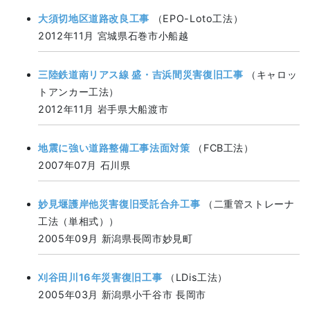
大須切地区道路改良工事
（EPO-Loto工法）
2012年11月 宮城県石巻市小船越
三陸鉄道南リアス線 盛・吉浜間災害復旧工事
（キャロッ
トアンカー工法）
2012年11月 岩手県大船渡市
地震に強い道路整備工事法面対策
（FCB工法）
2007年07月 石川県
妙見堰護岸他災害復旧受託合弁工事
（二重管ストレーナ
工法（単相式））
2005年09月 新潟県長岡市妙見町
刈谷田川16年災害復旧工事
（LDis工法）
2005年03月 新潟県小千谷市 長岡市