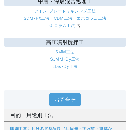
中層・深層混合処理工
ツイン･ブレードミキシング工法
SDM-Fit工法
、
CDM工法
、
エポコラム工法
GIコラム工法
等
高圧噴射攪拌工
SMM工法
SJMM-Dy工法
LDis-Dy工法
お問合せ
目的・用途別工法
開削工事における底盤改良（共同溝・下水道・建築な