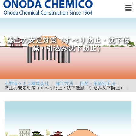
盛土の安定対策（すべり防止・沈下低
減・引込み沈下防止）
小野田ケミコ株式会社
施工方法
目的・用途別工法
盛土の安定対策（すべり防止・沈下低減・引込み沈下防止）