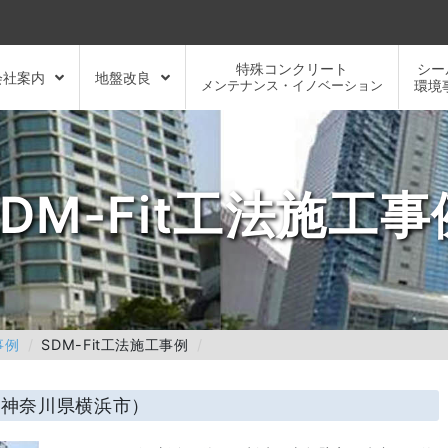
特殊コンクリート
シー
会社案内
地盤改良
メンテナンス・イノベーション
環境
SDM-Fit工法施工事
事例
SDM-Fit工法施工事例
事（神奈川県横浜市）