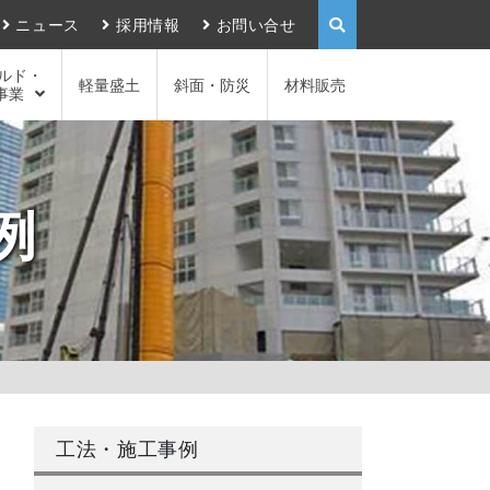
ニュース
採用情報
お問い合せ
ルド・
軽量盛土
斜面・防災
材料販売
事業
例
工法・施工事例