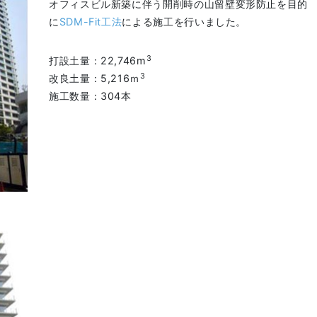
オフィスビル新築に伴う開削時の山留壁変形防止を目的
に
SDM-Fit工法
による施工を行いました。
3
打設土量：22,746m
3
改良土量：5,216ｍ
施工数量：304本