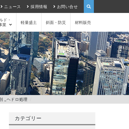
ニュース
採用情報
お問い合せ
ルド・
軽量盛土
斜面・防災
材料販売
事業
 _ヘドロ処理
カテゴリー