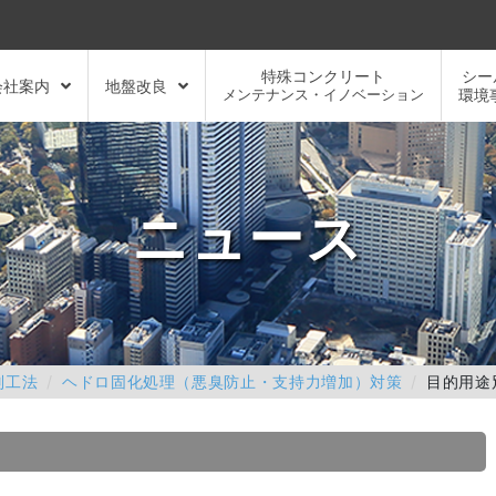
特殊コンクリート
シー
会社案内
地盤改良
メンテナンス・イノベーション
環境
ニュース
別工法
ヘドロ固化処理（悪臭防止・支持力増加）対策
目的用途別