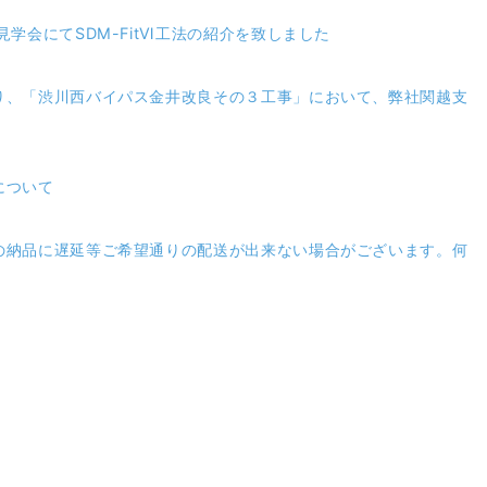
学会にてSDM-FitⅥ工法の紹介を致しました
り、「渋川西バイパス金井改良その３工事」において、弊社関越支
について
の納品に遅延等ご希望通りの配送が出来ない場合がございます。何