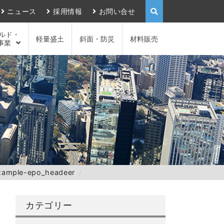
ニュース
採用情報
お問い合せ
ルド・
軽量盛土
斜面・防災
材料販売
事業
xample-epo_headeer
カテゴリー