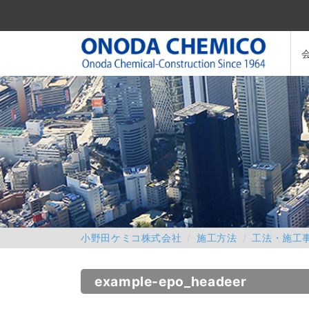
小野田ケミコ株式会社
施工方法
工法・施工
example-epo_headeer