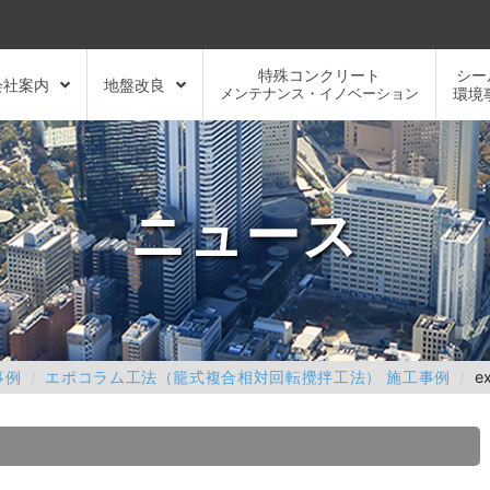
特殊コンクリート
シー
会社案内
地盤改良
メンテナンス・イノベーション
環境
ニュース
事例
エポコラム工法（籠式複合相対回転攪拌工法） 施工事例
e