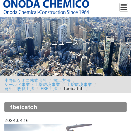
ニュース
小野田ケミコ株式会社
施工方法
シールド事業・土壌環境事業
土壌環境事業
発生土改良工法
FBE工法
fbeicatch
fbeicatch
2024.04.16