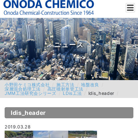
ニュース
小野田ケミコ株式会社
施工方法
地盤改良
深層混合処理工法
高圧噴射単管工法
JMM工法研究会シリーズ
LDis工法
ldis_header
ldis_header
2019.03.28