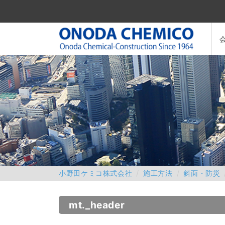
小野田ケミコ株式会社
施工方法
斜面・防災
mt._header