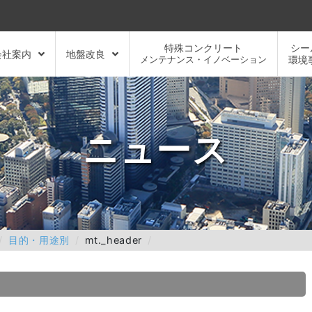
特殊コンクリート
シー
会社案内
地盤改良
メンテナンス・イノベーション
環境
ニュース
目的・用途別
mt._header