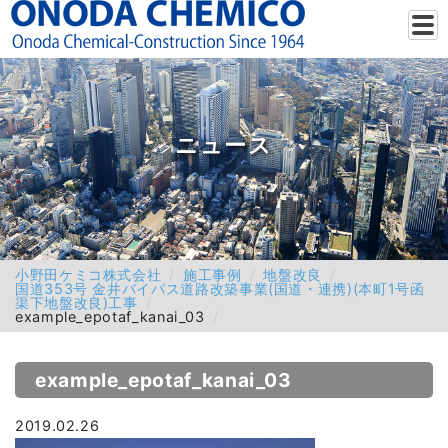
ニュース
小野田ケミコ株式会社
施工事例
地盤改良
国道353号 金井バイパス道路改築事業(国道・連携)(本町1号函
渠下地盤改良)工事
example_epotaf_kanai_03
example_epotaf_kanai_03
2019.02.26