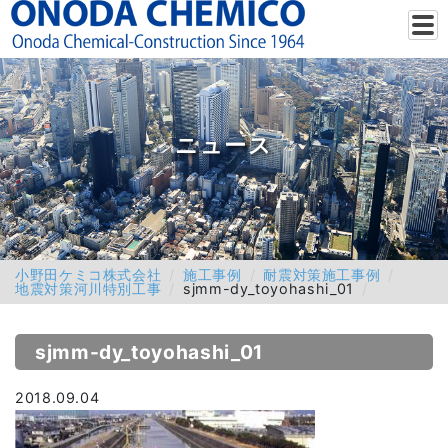
ニュース
小野田ケミコ株式会社
施工事例
耐震対策施工事例
地震対策河川特別工事
sjmm-dy_toyohashi_01
sjmm-dy_toyohashi_01
2018.09.04