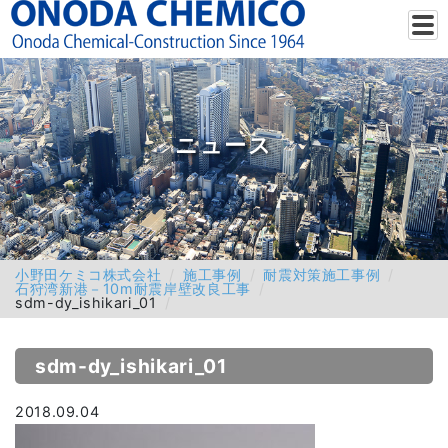
ニュース
小野田ケミコ株式会社
施工事例
耐震対策施工事例
石狩湾新港－10m耐震岸壁改良工事
sdm-dy_ishikari_01
sdm-dy_ishikari_01
2018.09.04