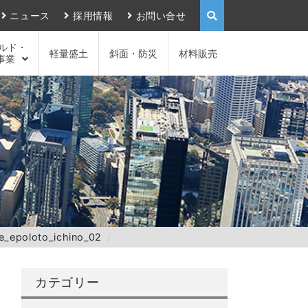
ニュース
採用情報
お問い合せ
ルド・
軽量盛土
斜面・防災
材料販売
事業
e_epoloto_ichino_02
カテゴリー