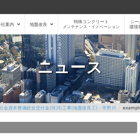
特殊コンクリート
シー
会社案内
地盤改良
メンテナンス・イノベーション
環境
ニュース
社会資本整備総合交付金(河川)工事(地盤改良工)・市野川
exampl