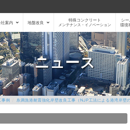
特殊コンクリート
シー
会社案内
地盤改良
メンテナンス・イノベーション
環境
ニュース
工事例
糸満漁港耐震強化岸壁改良工事（NJP工法による港湾岸壁