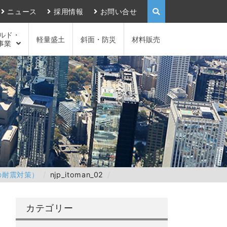
ニュース
採用情報
お問い合せ
ルド・
軽量盛土
斜面・防災
材料販売
事業
の耐震対策）
njp_itoman_02
カテゴリー