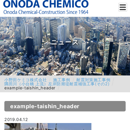
ニュース
小野田ケミコ株式会社
施工事例
耐震対策施工事例
隅田川（小台橋 上流）左岸防潮堤耐震補強工事(その2)
example-taishin_header
example-taishin_header
2019.04.12