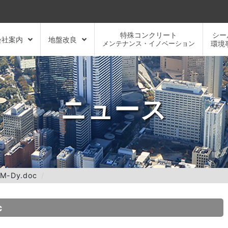
特殊コンクリート
シー
会社案内
地盤改良
メンテナンス・イノベーション
環境
ニュース
MM-Dy.doc
c