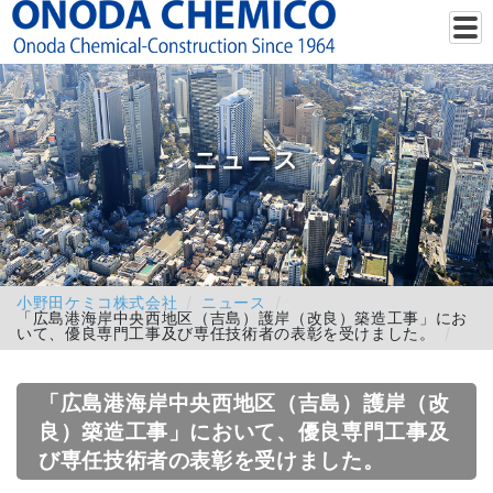
ニュース
小野田ケミコ株式会社
ニュース
「広島港海岸中央西地区（吉島）護岸（改良）築造工事」にお
いて、優良専門工事及び専任技術者の表彰を受けました。
「広島港海岸中央西地区（吉島）護岸（改
良）築造工事」において、優良専門工事及
び専任技術者の表彰を受けました。