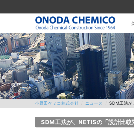
小野田ケミコ株式会社
ニュース
SDM工法が
SDM工法が、NETISの「設計比